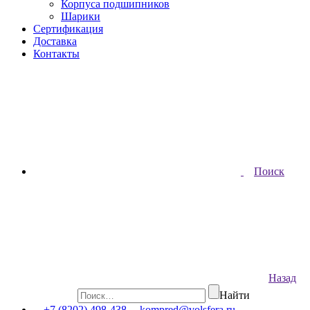
Корпуса подшипников
Шарики
Сертификация
Доставка
Контакты
Поиск
Назад
Найти
+7 (8202) 498-438
kompred@volsfera.ru