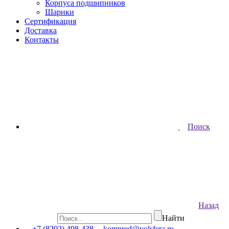
Корпуса подшипников
Шарики
Сертификация
Доставка
Контакты
Поиск
Назад
Найти
+7 (8202) 498-438
kompred@volsfera.ru