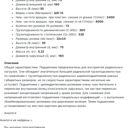
Диаметр внутренний (d, мм):
75
Диаметр внешний (d, мм):
160
Высота (В (мм)):
55
Марка стали (Материал)::
ШХ-15
Ном. частота вращен. при пластич. смазке (n grease (1/min))::
3400
Ном. частота вращен. при жидк. смазке (n oil (1/min))::
4000
Количество роликов (N роликов)::
13
Грузоподъемность динамическая (C (kN))::
260
Грузоподъемность статическая (Co (kN))::
328
Размеры ролика (dxl (мм))::
22х34
Высота (В (мм))::
55
Диаметр внутренний (d, мм)::
75
Масса (m, кг)::
5.22
Диаметр наружный (D, мм)::
160
Описание
Общая характеристика. Подшипники предназначены для восприятия радиальных
нагрузок. Они обладают значительно большей радиальной грузоподъемностью
по сравнению с грузоподъемностью радиальных шарикоподшипников равных
габаритных размеров, но по скоростным характеристикам несколько им
уступают. Подшипники с цилиндрическими роликами очень чувствительны к
перекосам внутренних колец относительно наружных, так как при перекосах
возникает концентрация напряжений у краев ролика. Для снижения этих
напряжений изготовляют подшипники специальных модификаций — с выпуклыми
(бомбинированными) роликами или дорожками качения. Такие подшипники
устанавливают на жестких коротких двухопорных валах.
Аналоги
Аналоги не найдены.
<
Вы недавно просматривали