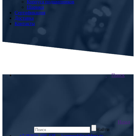
Корпуса подшипников
Шарики
Сертификация
Доставка
Контакты
Поиск
Назад
Найти
+7 (8202) 498-438
kompred@volsfera.ru