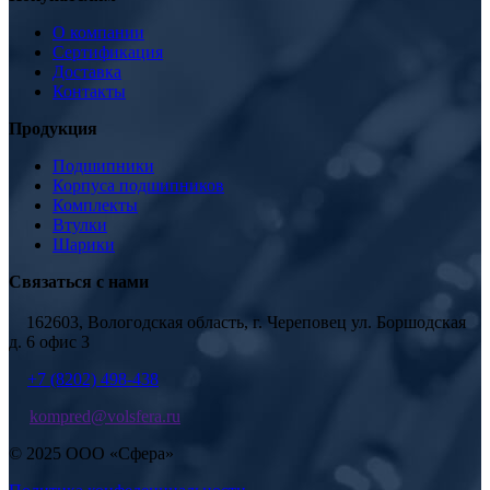
О компании
Сертификация
Доставка
Контакты
Продукция
Подшипники
Корпуса подшипников
Комплекты
Втулки
Шарики
Связаться с нами
162603, Вологодская область, г. Череповец ул. Боршодская
д. 6 офис 3
+7 (8202) 498-438
kompred@volsfera.ru
© 2025 ООО «Сфера»