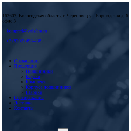
162603, Вологодская область, г. Череповец ул. Боршодская д. 6
офис 3
kompred@volsfera.ru
+7 (8202) 498-438
О компании
Продукция
Подшипники
Втулки
Комплекты
Корпуса подшипников
Шарики
Сертификация
Доставка
Контакты