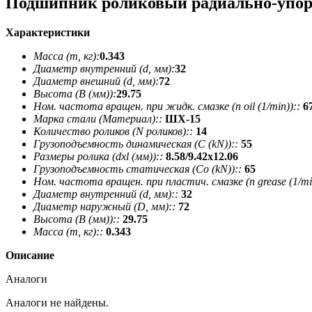
Подшипник роликовый радиально-упор
Характеристики
Масса (m, кг):
0.343
Диаметр внутренний (d, мм):
32
Диаметр внешний (d, мм):
72
Высота (В (мм)):
29.75
Ном. частота вращен. при жидк. смазке (n oil (1/min))::
6
Марка стали (Материал)::
ШХ-15
Количество роликов (N роликов)::
14
Грузоподъемность динамическая (C (kN))::
55
Размеры ролика (dxl (мм))::
8.58/9.42х12.06
Грузоподъемность статическая (Co (kN))::
65
Ном. частота вращен. при пластич. смазке (n grease (1/min
Диаметр внутренний (d, мм)::
32
Диаметр наружный (D, мм)::
72
Высота (В (мм))::
29.75
Масса (m, кг)::
0.343
Описание
Аналоги
Аналоги не найдены.