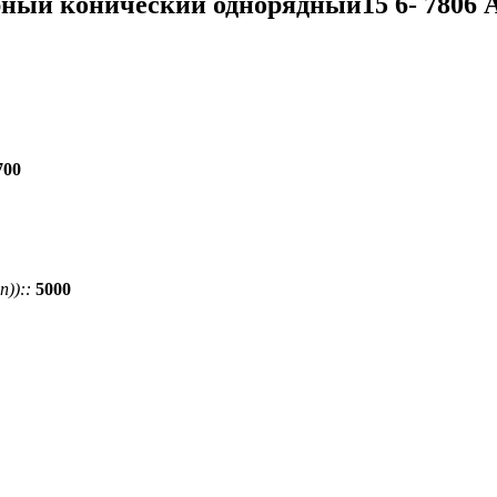
ный конический однорядный15 6- 7806 
700
))::
5000