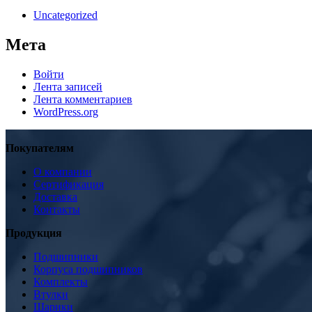
Uncategorized
Мета
Войти
Лента записей
Лента комментариев
WordPress.org
Покупателям
О компании
Сертификация
Доставка
Контакты
Продукция
Подшипники
Корпуса подшипников
Комплекты
Втулки
Шарики