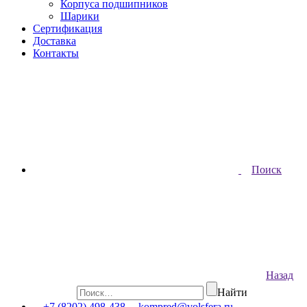
Корпуса подшипников
Шарики
Сертификация
Доставка
Контакты
Поиск
Назад
Найти
+7 (8202) 498-438
kompred@volsfera.ru