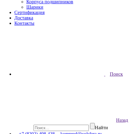
Корпуса подшипников
Шарики
Сертификация
Доставка
Контакты
Поиск
Назад
Найти
+7 (8202) 498-438
kompred@volsfera.ru