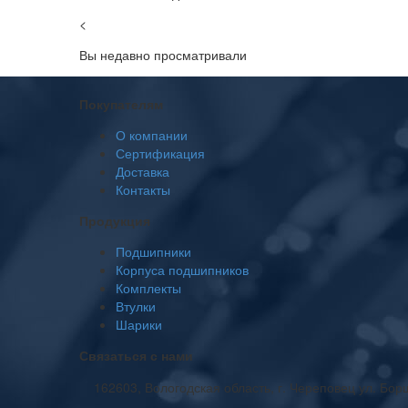
<
Вы недавно просматривали
Покупателям
О компании
Сертификация
Доставка
Контакты
Продукция
Подшипники
Корпуса подшипников
Комплекты
Втулки
Шарики
Связаться с нами
162603, Вологодская область, г. Череповец ул. Бор