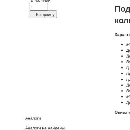
В наличии
Под
В корзину
кол
Характ
Ма
Д
Д
В
Г
П
Г
Д
В
Ма
Д
Описан
Аналоги
Аналоги не найдены.