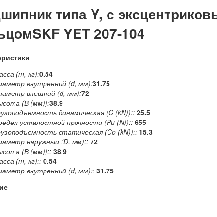
шипник типа Y, с эксцентрико
ьцомSKF YET 207-104
еристики
сса (m, кг):
0.54
иаметр внутренний (d, мм):
31.75
иаметр внешний (d, мм):
72
ысота (В (мм)):
38.9
рузоподъемность динамическая (C (kN))::
25.5
редел усталостной прочности (Pu (N))::
655
рузоподъемность статическая (Co (kN))::
15.3
иаметр наружный (D, мм)::
72
ысота (В (мм))::
38.9
сса (m, кг)::
0.54
иаметр внутренний (d, мм)::
31.75
ие