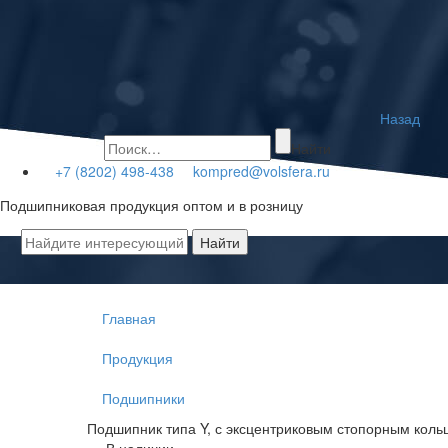
Назад
Найти
+7 (8202) 498-438
kompred@volsfera.ru
Подшипниковая продукция оптом и в розницу
Главная
Продукция
Подшипники
Подшипник типа Y, с эксцентриковым стопорным кол