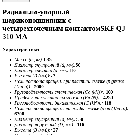
Радиально-упорный
шарикоподшипник с
четырехточечным контактомSKF QJ
310 MA
Характеристики
Масса (m, кг):
1.35
Диаметр внутренний (d, мм):
50
Диаметр внешний (d, мм):
110
Высота (В (мм)):
27
Ном. частота вращен. при пластич. смазке (n grease
(1/min))::
5000
Грузоподъемность статическая (Co (kN))::
100
Предел усталостной прочности (Pu (N))::
4250
Грузоподъемность динамическая (C (kN))::
118
Ном. частота вращен. при жидк. смазке (n oil (1/min))::
6700
Диаметр внутренний (d, мм)::
50
Диаметр наружный (D, мм)::
110
Высота (В (мм))::
27