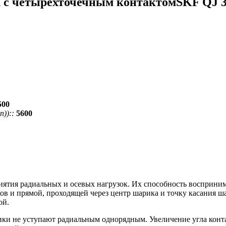
 с четырехточечным контактомSKF QJ 
500
))::
5600
тия радиальных и осевых нагрузок. Их способность воспринимат
в и прямой, проходящей через центр шарика и точку касания ша
ой.
ки не уступают радиальным однорядным. Увеличение угла конт