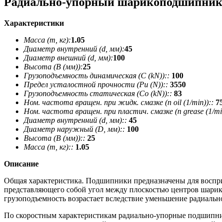
Радиально-упорный шарикоподшипник
Характеристики
Масса (m, кг):
1.05
Диаметр внутренний (d, мм):
45
Диаметр внешний (d, мм):
100
Высота (В (мм)):
25
Грузоподъемность динамическая (C (kN))::
100
Предел усталостной прочности (Pu (N))::
3550
Грузоподъемность статическая (Co (kN))::
83
Ном. частота вращен. при жидк. смазке (n oil (1/min))::
7
Ном. частота вращен. при пластич. смазке (n grease (1/min
Диаметр внутренний (d, мм)::
45
Диаметр наружный (D, мм)::
100
Высота (В (мм))::
25
Масса (m, кг)::
1.05
Описание
Общая характеристика. Подшипники предназначены для восприя
представляющего собой угол между плоскостью центров шарико
грузоподъемность возрастает вследствие уменьшение радиальн
По скоростным характеристикам радиально-упорные подшипни