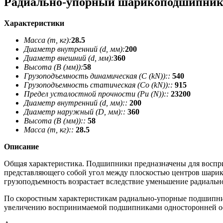
Радиально-упорный шарикоподшипник
Характеристики
Масса (m, кг):
28.5
Диаметр внутренний (d, мм):
200
Диаметр внешний (d, мм):
360
Высота (В (мм)):
58
Грузоподъемность динамическая (C (kN))::
540
Грузоподъемность статическая (Co (kN))::
915
Предел усталостной прочности (Pu (N))::
23200
Диаметр внутренний (d, мм)::
200
Диаметр наружный (D, мм)::
360
Высота (В (мм))::
58
Масса (m, кг)::
28.5
Описание
Общая характеристика. Подшипники предназначены для восприя
представляющего собой угол между плоскостью центров шарико
грузоподъемность возрастает вследствие уменьшение радиальн
По скоростным характеристикам радиально-упорные подшипни
увеличению воспринимаемой подшипниками односторонней ос