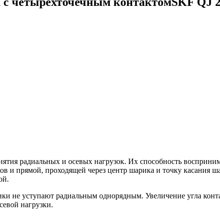
 с четырехточечным контактомSKF QJ 
тия радиальных и осевых нагрузок. Их способность воспринимат
в и прямой, проходящей через центр шарика и точку касания ша
ой.
ки не уступают радиальным однорядным. Увеличение угла конт
евой нагрузки.