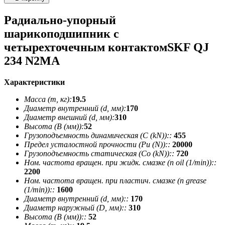
Радиально-упорный
шарикоподшипник с
четырехточечным контактомSKF QJ
234 N2MA
Характеристики
Масса (m, кг):
19.5
Диаметр внутренний (d, мм):
170
Диаметр внешний (d, мм):
310
Высота (В (мм)):
52
Грузоподъемность динамическая (C (kN))::
455
Предел усталостной прочности (Pu (N))::
20000
Грузоподъемность статическая (Co (kN))::
720
Ном. частота вращен. при жидк. смазке (n oil (1/min))::
2200
Ном. частота вращен. при пластич. смазке (n grease
(1/min))::
1600
Диаметр внутренний (d, мм)::
170
Диаметр наружный (D, мм)::
310
Высота (В (мм))::
52