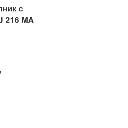
ник с
J 216 MA
0