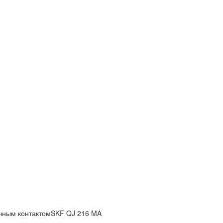
чным контактомSKF QJ 216 MA