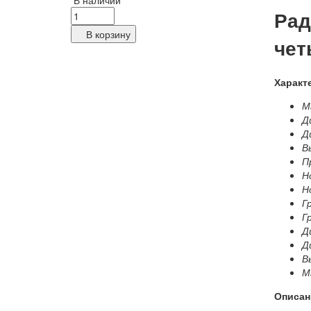
В наличии
Рад
В корзину
чет
Характ
Ма
Д
Д
В
П
Н
Н
Г
Г
Д
Д
В
Ма
Описан