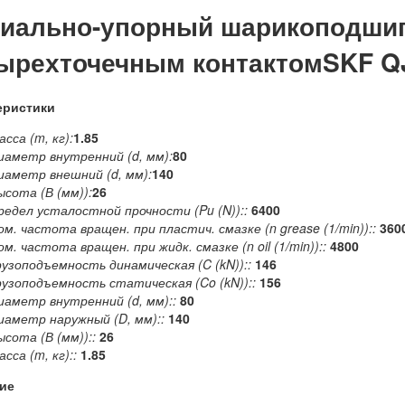
иально-упорный шарикоподшип
ырехточечным контактомSKF Q
еристики
сса (m, кг):
1.85
иаметр внутренний (d, мм):
80
иаметр внешний (d, мм):
140
ысота (В (мм)):
26
редел усталостной прочности (Pu (N))::
6400
ом. частота вращен. при пластич. смазке (n grease (1/min))::
360
ом. частота вращен. при жидк. смазке (n oil (1/min))::
4800
рузоподъемность динамическая (C (kN))::
146
рузоподъемность статическая (Co (kN))::
156
иаметр внутренний (d, мм)::
80
иаметр наружный (D, мм)::
140
ысота (В (мм))::
26
сса (m, кг)::
1.85
ие