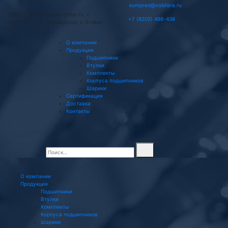
kompred@volsfera.ru
162603, Вологодская область, г.
+7 (8202) 498-438
Череповец ул. Боршодская д. 6 офис
3
О компании
Продукция
Подшипники
Втулки
Комплекты
Корпуса подшипников
Шарики
Сертификация
Доставка
Контакты
О компании
Продукция
Подшипники
Втулки
Комплекты
Корпуса подшипников
Шарики