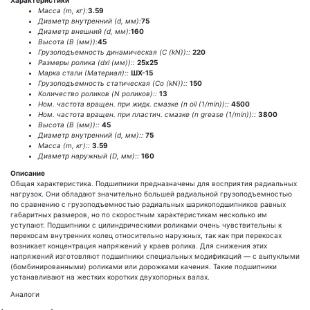
Характеристики
Масса (m, кг):
3.59
Диаметр внутренний (d, мм):
75
Диаметр внешний (d, мм):
160
Высота (В (мм)):
45
Грузоподъемность динамическая (C (kN))::
220
Размеры ролика (dxl (мм))::
25х25
Марка стали (Материал)::
ШХ-15
Грузоподъемность статическая (Co (kN))::
150
Количество роликов (N роликов)::
13
Ном. частота вращен. при жидк. смазке (n oil (1/min))::
4500
Ном. частота вращен. при пластич. смазке (n grease (1/min))::
3800
Высота (В (мм))::
45
Диаметр внутренний (d, мм)::
75
Масса (m, кг)::
3.59
Диаметр наружный (D, мм)::
160
Описание
Общая характеристика. Подшипники предназначены для восприятия радиальных
нагрузок. Они обладают значительно большей радиальной грузоподъемностью
по сравнению с грузоподъемностью радиальных шарикоподшипников равных
габаритных размеров, но по скоростным характеристикам несколько им
уступают. Подшипники с цилиндрическими роликами очень чувствительны к
перекосам внутренних колец относительно наружных, так как при перекосах
возникает концентрация напряжений у краев ролика. Для снижения этих
напряжений изготовляют подшипники специальных модификаций — с выпуклыми
(бомбинированными) роликами или дорожками качения. Такие подшипники
устанавливают на жестких коротких двухопорных валах.
Аналоги