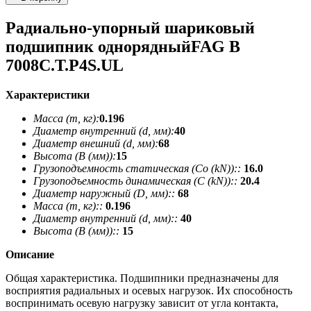
Радиально-упорный шариковый
подшипник однорядныйFAG B
7008C.T.P4S.UL
Характеристики
Масса (m, кг):
0.196
Диаметр внутренний (d, мм):
40
Диаметр внешний (d, мм):
68
Высота (В (мм)):
15
Грузоподъемность статическая (Co (kN))::
16.0
Грузоподъемность динамическая (C (kN))::
20.4
Диаметр наружный (D, мм)::
68
Масса (m, кг)::
0.196
Диаметр внутренний (d, мм)::
40
Высота (В (мм))::
15
Описание
Общая характеристика. Подшипники предназначены для
восприятия радиальных и осевых нагрузок. Их способность
воспринимать осевую нагрузку зависит от угла контакта,