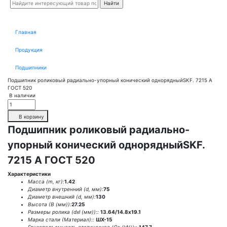
Главная
Продукция
Подшипники
Подшипник роликовый радиально-упорный конический однорядныйSKF. 7215 А
ГОСТ 520
В наличии
В корзину
Подшипник роликовый радиально-
упорный конический однорядныйSKF.
7215 А ГОСТ 520
Характеристики
Масса (m, кг):
1.42
Диаметр внутренний (d, мм):
75
Диаметр внешний (d, мм):
130
Высота (В (мм)):
27.25
Размеры ролика (dxl (мм))::
13.64/14.8х19.1
Марка стали (Материал)::
ШХ-15