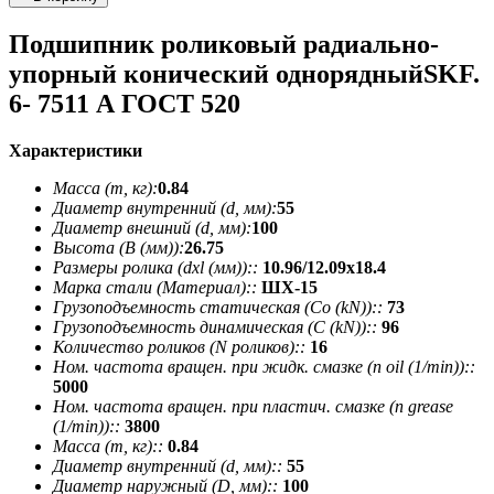
Подшипник роликовый радиально-
упорный конический однорядныйSKF.
6- 7511 А ГОСТ 520
Характеристики
Масса (m, кг):
0.84
Диаметр внутренний (d, мм):
55
Диаметр внешний (d, мм):
100
Высота (В (мм)):
26.75
Размеры ролика (dxl (мм))::
10.96/12.09х18.4
Марка стали (Материал)::
ШХ-15
Грузоподъемность статическая (Co (kN))::
73
Грузоподъемность динамическая (C (kN))::
96
Количество роликов (N роликов)::
16
Ном. частота вращен. при жидк. смазке (n oil (1/min))::
5000
Ном. частота вращен. при пластич. смазке (n grease
(1/min))::
3800
Масса (m, кг)::
0.84
Диаметр внутренний (d, мм)::
55
Диаметр наружный (D, мм)::
100