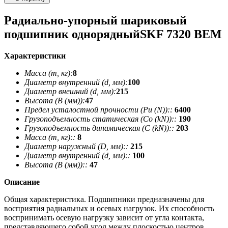
Радиально-упорный шариковый
подшипник однорядныйSKF 7320 BEM
Характеристики
Масса (m, кг):
8
Диаметр внутренний (d, мм):
100
Диаметр внешний (d, мм):
215
Высота (В (мм)):
47
Предел усталостной прочности (Pu (N))::
6400
Грузоподъемность статическая (Co (kN))::
190
Грузоподъемность динамическая (C (kN))::
203
Масса (m, кг)::
8
Диаметр наружный (D, мм)::
215
Диаметр внутренний (d, мм)::
100
Высота (В (мм))::
47
Описание
Общая характеристика. Подшипники предназначены для
восприятия радиальных и осевых нагрузок. Их способность
воспринимать осевую нагрузку зависит от угла контакта,
представляющего собой угол между плоскостью центров