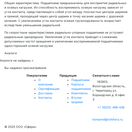
Общая характеристика. Подшипники предназначены для восприятия радиальных
и осевых нагрузок. Их способность воспринимать осевую нагрузку зависит от
угла контакта, представляющего собой угол между плоскостью центров шариков
и прямой, проходящей через центр шарика и точку касания шарика с дорожкой
качения. С увеличением угла контакта осевая грузоподъемность возрастает
вследствие уменьшение радиальной.
По скоростным характеристикам радиально-упорные подшипники не уступают
радиальным однорядным. Увеличение угла контакта приводит к снижению
допускаемых частот вращения и увеличению воспринимаемой подшипниками
односторонней осевой нагрузки.
Аналоги
Аналоги не найдены.
<
Вы недавно просматривали
Покупателям
Продукция
Связаться с нами
О
Подшипники
162603,
компании
Корпуса
Вологодская область,
Сертификация
подшипников
г. Череповец ул.
Доставка
Комплекты
Боршодская д. 6 офис
Контакты
Втулки
3
Шарики
+7 (8202) 498-438
kompred@volsfera.ru
© 2025 ООО «Сфера»