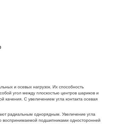
0
ьных и осевых нагрузок. Их способность
 собой угол между плоскостью центров шариков и
й качения. С увеличением угла контакта осевая
ают радиальным однорядным. Увеличение угла
нию воспринимаемой подшипниками односторонней