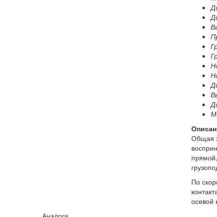
Д
Д
В
П
Г
Г
Н
Н
Д
В
Д
Ма
Описан
Общая х
восприн
прямой,
грузопо
По скор
контакт
осевой 
Аналоги