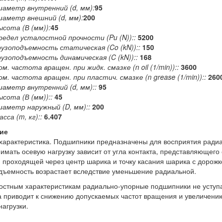
иаметр внутренний (d, мм):
95
иаметр внешний (d, мм):
200
ысота (В (мм)):
45
редел усталостной прочности (Pu (N))::
5200
рузоподъемность статическая (Co (kN))::
150
рузоподъемность динамическая (C (kN))::
168
ом. частота вращен. при жидк. смазке (n oil (1/min))::
3600
ом. частота вращен. при пластич. смазке (n grease (1/min))::
260
иаметр внутренний (d, мм)::
95
ысота (В (мм))::
45
иаметр наружный (D, мм)::
200
сса (m, кг)::
6.407
ие
арактеристика. Подшипники предназначены для восприятия радиал
имать осевую нагрузку зависит от угла контакта, представляющего
 проходящей через центр шарика и точку касания шарика с дорожко
дъемность возрастает вследствие уменьшение радиальной.
остным характеристикам радиально-упорные подшипники не уступ
а приводит к снижению допускаемых частот вращения и увеличе
нагрузки.