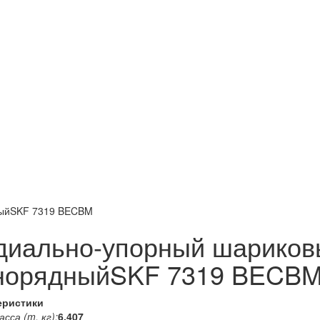
ныйSKF 7319 BECBM
диально-упорный шариков
норядныйSKF 7319 BECB
еристики
сса (m, кг):
6.407