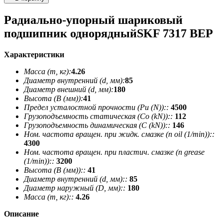
Радиально-упорный шариковый
подшипник однорядныйSKF 7317 BEP
Характеристики
Масса (m, кг):
4.26
Диаметр внутренний (d, мм):
85
Диаметр внешний (d, мм):
180
Высота (В (мм)):
41
Предел усталостной прочности (Pu (N))::
4500
Грузоподъемность статическая (Co (kN))::
112
Грузоподъемность динамическая (C (kN))::
146
Ном. частота вращен. при жидк. смазке (n oil (1/min))::
4300
Ном. частота вращен. при пластич. смазке (n grease
(1/min))::
3200
Высота (В (мм))::
41
Диаметр внутренний (d, мм)::
85
Диаметр наружный (D, мм)::
180
Масса (m, кг)::
4.26
Описание