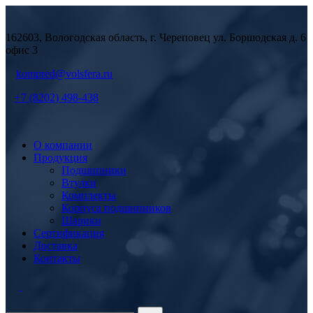
162603, Вологодская область, г. Череповец ул. Боршодская д. 6
офис 3
kompred@volsfera.ru
+7 (8202) 498-438
О компании
Продукция
Подшипники
Втулки
Комплекты
Корпуса подшипников
Шарики
Сертификация
Доставка
Контакты