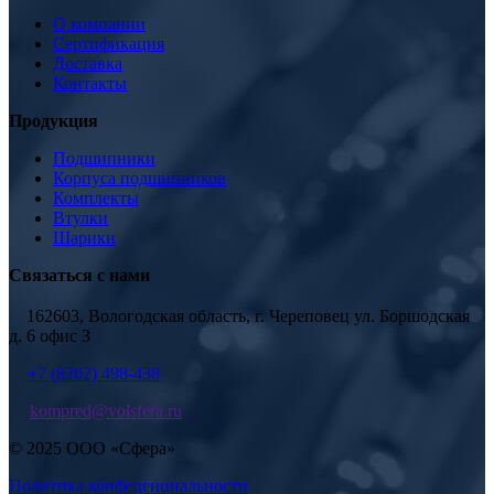
О компании
Сертификация
Доставка
Контакты
Продукция
Подшипники
Корпуса подшипников
Комплекты
Втулки
Шарики
Связаться с нами
162603, Вологодская область, г. Череповец ул. Боршодская
д. 6 офис 3
+7 (8202) 498-438
kompred@volsfera.ru
© 2025 ООО «Сфера»
Политика конфеденциальности