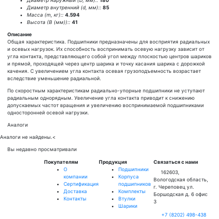
Диаметр наружный (D, мм)::
180
Диаметр внутренний (d, мм)::
85
Масса (m, кг)::
4.594
Высота (В (мм))::
41
Описание
Общая характеристика. Подшипники предназначены для восприятия радиальных
и осевых нагрузок. Их способность воспринимать осевую нагрузку зависит от
угла контакта, представляющего собой угол между плоскостью центров шариков
и прямой, проходящей через центр шарика и точку касания шарика с дорожкой
качения. С увеличением угла контакта осевая грузоподъемность возрастает
вследствие уменьшение радиальной.
По скоростным характеристикам радиально-упорные подшипники не уступают
радиальным однорядным. Увеличение угла контакта приводит к снижению
допускаемых частот вращения и увеличению воспринимаемой подшипниками
односторонней осевой нагрузки.
Аналоги
Аналоги не найдены.
<
Вы недавно просматривали
Покупателям
Продукция
Связаться с нами
О
Подшипники
162603,
компании
Корпуса
Вологодская область,
Сертификация
подшипников
г. Череповец ул.
Доставка
Комплекты
Боршодская д. 6 офис
Контакты
Втулки
3
Шарики
+7 (8202) 498-438