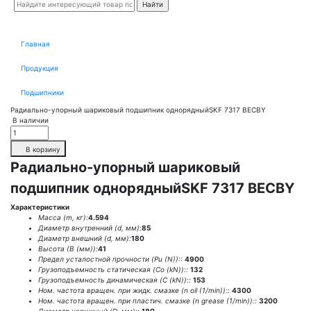
Главная
Продукция
Подшипники
Радиально-упорный шариковый подшипник однорядныйSKF 7317 BECBY
В наличии
В корзину
Радиально-упорный шариковый
подшипник однорядныйSKF 7317 BECBY
Характеристики
Масса (m, кг):
4.594
Диаметр внутренний (d, мм):
85
Диаметр внешний (d, мм):
180
Высота (В (мм)):
41
Предел усталостной прочности (Pu (N))::
4900
Грузоподъемность статическая (Co (kN))::
132
Грузоподъемность динамическая (C (kN))::
153
Ном. частота вращен. при жидк. смазке (n oil (1/min))::
4300
Ном. частота вращен. при пластич. смазке (n grease (1/min))::
3200