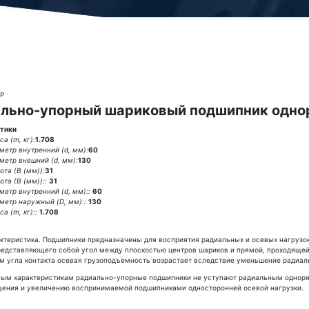
AP
льно-упорный шариковый подшипник одно
тики
а (m, кг):
1.708
метр внутренний (d, мм):
60
метр внешний (d, мм):
130
ота (В (мм)):
31
та (В (мм))::
31
метр внутренний (d, мм)::
60
метр наружный (D, мм)::
130
а (m, кг)::
1.708
ктеристика. Подшипники предназначены для восприятия радиальных и осевых нагрузок
представляющего собой угол между плоскостью центров шариков и прямой, проходящей 
м угла контакта осевая грузоподъемность возрастает вследствие уменьшение радиал
ным характеристикам радиально-упорные подшипники не уступают радиальным одноря
щения и увеличению воспринимаемой подшипниками односторонней осевой нагрузки.