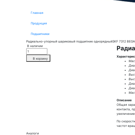
Главная
Продукция
Подшипники
Радиально-упорный шариковый подшипник однорядныйSKF 7312 BEG
В наличии
Радиа
Характерис
В корзину
Масс
Диа
Диа
Выс
Высо
Диа
Диа
Масс
Описание
Общая хара
контакта, 
увеличение
По скорост
частот вра
Аналоги