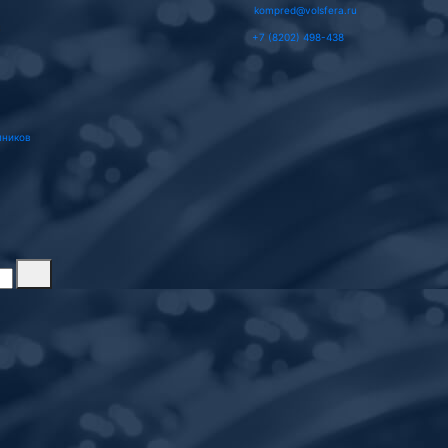
kompred@volsfera.ru
3
+7 (8202) 498-438
пников