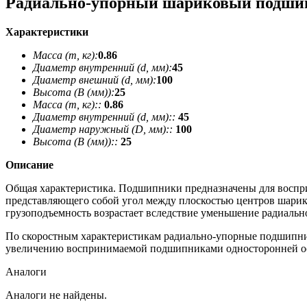
Радиально-упорный шариковый подши
Характеристики
Масса (m, кг):
0.86
Диаметр внутренний (d, мм):
45
Диаметр внешний (d, мм):
100
Высота (В (мм)):
25
Масса (m, кг)::
0.86
Диаметр внутренний (d, мм)::
45
Диаметр наружный (D, мм)::
100
Высота (В (мм))::
25
Описание
Общая характеристика. Подшипники предназначены для восприя
представляющего собой угол между плоскостью центров шарико
грузоподъемность возрастает вследствие уменьшение радиальн
По скоростным характеристикам радиально-упорные подшипни
увеличению воспринимаемой подшипниками односторонней ос
Аналоги
Аналоги не найдены.