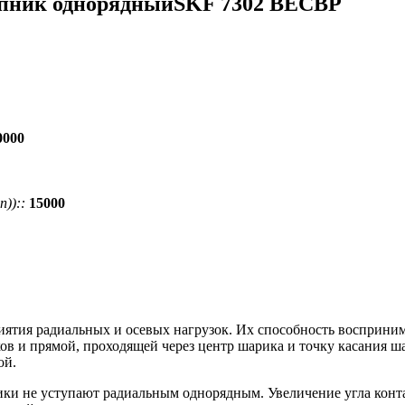
пник однорядныйSKF 7302 BECBP
0000
))::
15000
тия радиальных и осевых нагрузок. Их способность воспринимат
в и прямой, проходящей через центр шарика и точку касания ша
ой.
ки не уступают радиальным однорядным. Увеличение угла конт