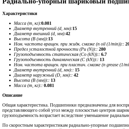
Радиально-упорный шариковый подши
Характеристики
Масса (m, кг):
0.081
Диаметр внутренний (d, мм):
15
Диаметр внешний (d, мм):
42
Высота (В (мм)):
13
Ном. частота вращен. при жидк. смазке (n oil (1/min))::
2
Предел усталостной прочности (Pu (N))::
280
Грузоподъемность статическая (Co (kN))::
6.7
Грузоподъемность динамическая (C (kN))::
13
Ном. частота вращен. при пластич. смазке (n grease (1/min
Диаметр внутренний (d, мм)::
15
Диаметр наружный (D, мм)::
42
Высота (В (мм))::
13
Масса (m, кг)::
0.081
Описание
Общая характеристика. Подшипники предназначены для восприя
представляющего собой угол между плоскостью центров шарико
грузоподъемность возрастает вследствие уменьшение радиальн
По скоростным характеристикам радиально-упорные подшипни