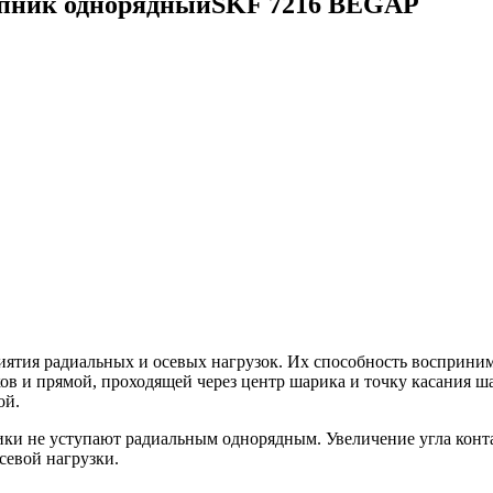
пник однорядныйSKF 7216 BEGAP
тия радиальных и осевых нагрузок. Их способность воспринимат
в и прямой, проходящей через центр шарика и точку касания ша
ой.
ки не уступают радиальным однорядным. Увеличение угла конт
евой нагрузки.