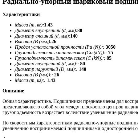
Радиально-упорный шариковый подши
Характеристики
Масса (m, кг):
1.43
Диаметр внутренний (d, мм):
80
Диаметр внешний (d, мм):
140
Высота (В (мм)):
26
Предел усталостной прочности (Pu (N))::
3050
Грузоподъемность статическая (Co (kN))::
75
Грузоподъемность динамическая (C (kN))::
85
Диаметр внутренний (d, мм)::
80
Диаметр наружный (D, мм)::
140
Высота (В (мм))::
26
Масса (m, кг)::
1.43
Описание
Общая характеристика. Подшипники предназначены для восприя
представляющего собой угол между плоскостью центров шарико
грузоподъемность возрастает вследствие уменьшение радиальн
По скоростным характеристикам радиально-упорные подшипни
увеличению воспринимаемой подшипниками односторонней ос