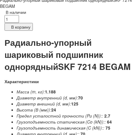
Радиально-упорный шариковый подшипник однорядныйSKF 7214
BEGAM
В наличии
В корзину
Радиально-упорный
шариковый подшипник
однорядныйSKF 7214 BEGAM
Характеристики
Масса (m, кг):
1.188
Диаметр внутренний (d, мм):
70
Диаметр внешний (d, мм):
125
Высота (В (мм)):
24
Предел усталостной прочности (Pu (N))::
2.7
Грузоподъемность статическая (Co (kN))::
64
Грузоподъемность динамическая (C (kN))::
75
Диаметр внутренний (d, мм)::
70