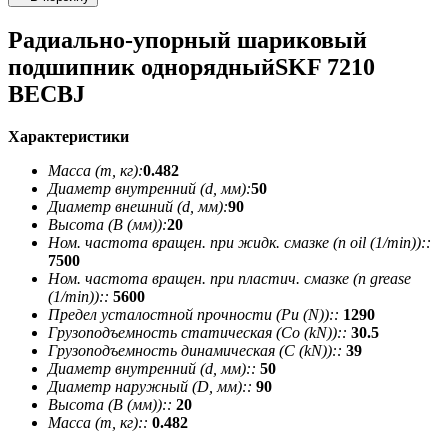
Радиально-упорный шариковый
подшипник однорядныйSKF 7210
BECBJ
Характеристики
Масса (m, кг):
0.482
Диаметр внутренний (d, мм):
50
Диаметр внешний (d, мм):
90
Высота (В (мм)):
20
Ном. частота вращен. при жидк. смазке (n oil (1/min))::
7500
Ном. частота вращен. при пластич. смазке (n grease
(1/min))::
5600
Предел усталостной прочности (Pu (N))::
1290
Грузоподъемность статическая (Co (kN))::
30.5
Грузоподъемность динамическая (C (kN))::
39
Диаметр внутренний (d, мм)::
50
Диаметр наружный (D, мм)::
90
Высота (В (мм))::
20
Масса (m, кг)::
0.482