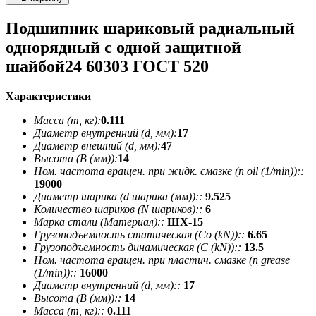
Подшипник шариковый радиальный
однорядный с одной защитной
шайбой24 60303 ГОСТ 520
Характеристики
Масса (m, кг):
0.111
Диаметр внутренний (d, мм):
17
Диаметр внешний (d, мм):
47
Высота (В (мм)):
14
Ном. частота вращен. при жидк. смазке (n oil (1/min))::
19000
Диаметр шарика (d шарика (мм))::
9.525
Количество шариков (N шариков)::
6
Марка стали (Материал)::
ШХ-15
Грузоподъемность статическая (Co (kN))::
6.65
Грузоподъемность динамическая (C (kN))::
13.5
Ном. частота вращен. при пластич. смазке (n grease
(1/min))::
16000
Диаметр внутренний (d, мм)::
17
Высота (В (мм))::
14
Масса (m, кг)::
0.111