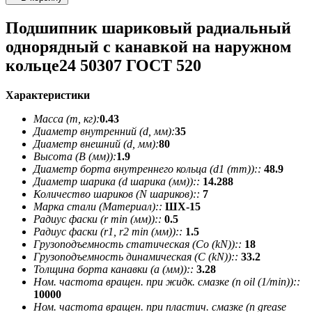
Подшипник шариковый радиальный
однорядный с канавкой на наружном
кольце24 50307 ГОСТ 520
Характеристики
Масса (m, кг):
0.43
Диаметр внутренний (d, мм):
35
Диаметр внешний (d, мм):
80
Высота (В (мм)):
1.9
Диаметр борта внутреннего кольца (d1 (mm))::
48.9
Диаметр шарика (d шарика (мм))::
14.288
Количество шариков (N шариков)::
7
Марка стали (Материал)::
ШХ-15
Радиус фаски (r min (мм))::
0.5
Радиус фаски (r1, r2 min (мм))::
1.5
Грузоподъемность статическая (Co (kN))::
18
Грузоподъемность динамическая (C (kN))::
33.2
Толщина борта канавки (a (мм))::
3.28
Ном. частота вращен. при жидк. смазке (n oil (1/min))::
10000
Ном. частота вращен. при пластич. смазке (n grease