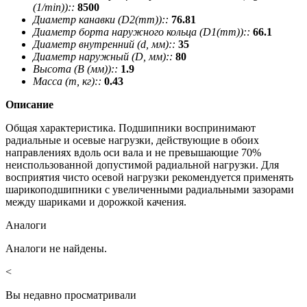
(1/min))::
8500
Диаметр канавки (D2(mm))::
76.81
Диаметр борта наружного кольца (D1(mm))::
66.1
Диаметр внутренний (d, мм)::
35
Диаметр наружный (D, мм)::
80
Высота (В (мм))::
1.9
Масса (m, кг)::
0.43
Описание
Общая характеристика. Подшипники воспринимают
радиальные и осевые нагрузки, действующие в обоих
направлениях вдоль оси вала и не превышающие 70%
неиспользованной допустимой радиальной нагрузки. Для
восприятия чисто осевой нагрузки рекомендуется применять
шарикоподшипники с увеличенными радиальными зазорами
между шариками и дорожкой качения.
Аналоги
Аналоги не найдены.
<
Вы недавно просматривали