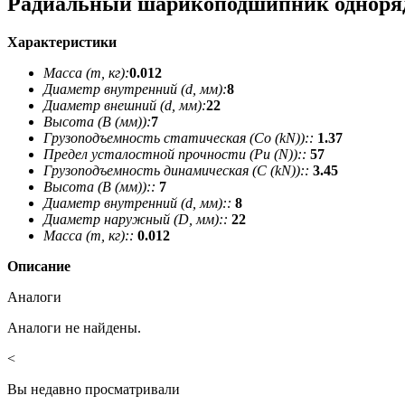
Радиальный шарикоподшипник однор
Характеристики
Масса (m, кг):
0.012
Диаметр внутренний (d, мм):
8
Диаметр внешний (d, мм):
22
Высота (В (мм)):
7
Грузоподъемность статическая (Co (kN))::
1.37
Предел усталостной прочности (Pu (N))::
57
Грузоподъемность динамическая (C (kN))::
3.45
Высота (В (мм))::
7
Диаметр внутренний (d, мм)::
8
Диаметр наружный (D, мм)::
22
Масса (m, кг)::
0.012
Описание
Аналоги
Аналоги не найдены.
<
Вы недавно просматривали