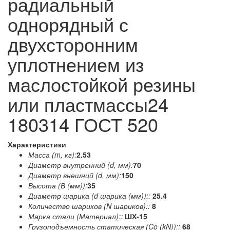
радиальный
однорядный с
двухсторонним
уплотнением из
маслостойкой резины
или пластмассы24
180314 ГОСТ 520
Характеристики
Масса (m, кг):
2.53
Диаметр внутренний (d, мм):
70
Диаметр внешний (d, мм):
150
Высота (В (мм)):
35
Диаметр шарика (d шарика (мм))::
25.4
Количество шариков (N шариков)::
8
Марка стали (Материал)::
ШХ-15
Грузоподъемность статическая (Co (kN))::
68