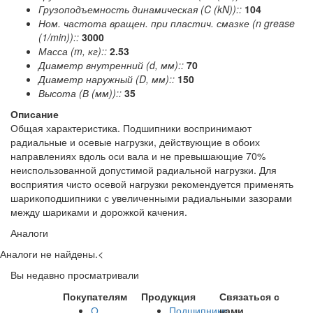
Грузоподъемность динамическая (C (kN))::
104
Ном. частота вращен. при пластич. смазке (n grease
(1/min))::
3000
Масса (m, кг)::
2.53
Диаметр внутренний (d, мм)::
70
Диаметр наружный (D, мм)::
150
Высота (В (мм))::
35
Описание
Общая характеристика. Подшипники воспринимают
радиальные и осевые нагрузки, действующие в обоих
направлениях вдоль оси вала и не превышающие 70%
неиспользованной допустимой радиальной нагрузки. Для
восприятия чисто осевой нагрузки рекомендуется применять
шарикоподшипники с увеличенными радиальными зазорами
между шариками и дорожкой качения.
Аналоги
Аналоги не найдены.
<
Вы недавно просматривали
Покупателям
Продукция
Связаться с
О
Подшипники
нами