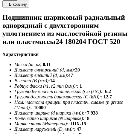
В корзину
Подшипник шариковый радиальный
однорядный с двухсторонним
уплотнением из маслостойкой резины
или пластмассы24 180204 ГОСТ 520
Характеристики
Масса (m, кг):
0.11
Диаметр внутренний (d, мм):
20
Диаметр внешний (d, мм):
47
Высота (В (мм)):
14
Радиус фаски (r1, r2 min (мм))::
1
Грузоподъемность статическая (Co (kN))::
6.2
Грузоподъемность динамическая (C (kN))::
12.7
Ном. частота вращен. при пластич. смазке (n grease
(1/min))::
10000
Диаметр шарика (d шарика (мм))::
7.938
Количество шариков (N шариков)::
8
Марка стали (Материал)::
ШХ-15
Диаметр наружный (D, мм)::
47