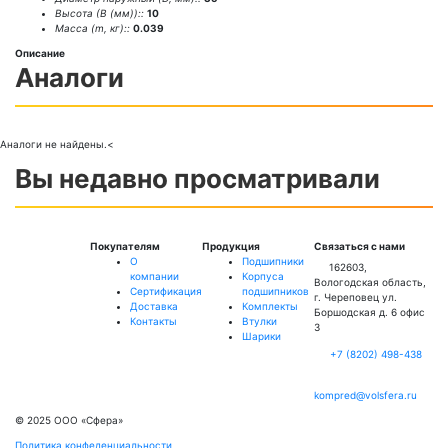
Высота (В (мм))::
10
Масса (m, кг)::
0.039
Описание
Аналоги
Аналоги не найдены.
<
Вы недавно просматривали
Покупателям
Продукция
Связаться с нами
О
Подшипники
162603,
компании
Корпуса
Вологодская область,
Сертификация
подшипников
г. Череповец ул.
Доставка
Комплекты
Боршодская д. 6 офис
Контакты
Втулки
3
Шарики
+7 (8202) 498-438
kompred@volsfera.ru
© 2025 ООО «Сфера»
Политика конфеденциальности