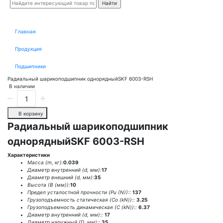
Главная
Продукция
Подшипники
Радиальный шарикоподшипник однорядныйSKF 6003-RSH
В наличии
В корзину
Радиальный шарикоподшипник
однорядныйSKF 6003-RSH
Характеристики
Масса (m, кг):
0.039
Диаметр внутренний (d, мм):
17
Диаметр внешний (d, мм):
35
Высота (В (мм)):
10
Предел усталостной прочности (Pu (N))::
137
Грузоподъемность статическая (Co (kN))::
3.25
Грузоподъемность динамическая (C (kN))::
6.37
Диаметр внутренний (d, мм)::
17
Диаметр наружный (D, мм)::
35