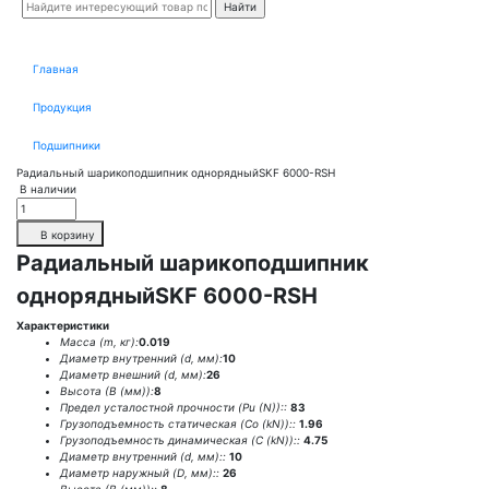
Главная
Продукция
Подшипники
Радиальный шарикоподшипник однорядныйSKF 6000-RSH
В наличии
В корзину
Радиальный шарикоподшипник
однорядныйSKF 6000-RSH
Характеристики
Масса (m, кг):
0.019
Диаметр внутренний (d, мм):
10
Диаметр внешний (d, мм):
26
Высота (В (мм)):
8
Предел усталостной прочности (Pu (N))::
83
Грузоподъемность статическая (Co (kN))::
1.96
Грузоподъемность динамическая (C (kN))::
4.75
Диаметр внутренний (d, мм)::
10
Диаметр наружный (D, мм)::
26