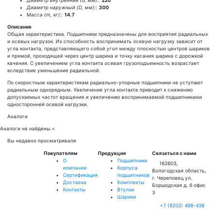
Диаметр внутренний (d, мм)::
220
Диаметр наружный (D, мм)::
300
Масса (m, кг)::
14.7
Описание
Общая характеристика. Подшипники предназначены для восприятия радиальных
и осевых нагрузок. Их способность воспринимать осевую нагрузку зависит от
угла контакта, представляющего собой угол между плоскостью центров шариков
и прямой, проходящей через центр шарика и точку касания шарика с дорожкой
качения. С увеличением угла контакта осевая грузоподъемность возрастает
вследствие уменьшение радиальной.
По скоростным характеристикам радиально-упорные подшипники не уступают
радиальным однорядным. Увеличение угла контакта приводит к снижению
допускаемых частот вращения и увеличению воспринимаемой подшипниками
односторонней осевой нагрузки.
Аналоги
Аналоги не найдены.
<
Вы недавно просматривали
Покупателям
Продукция
Связаться с нами
О
Подшипники
162603,
компании
Корпуса
Вологодская область,
Сертификация
подшипников
г. Череповец ул.
Доставка
Комплекты
Боршодская д. 6 офис
Контакты
Втулки
3
Шарики
+7 (8202) 498-438