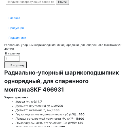
Главная
Продукция
Подшипники
Радиально-упорный шарикоподшипник однорядный, для спаренного монтажаSKF
466931
В наличии
В корзину
Радиально-упорный шарикоподшипник
однорядный, для спаренного
монтажаSKF 466931
Характеристики
Масса (m, кг):
14.7
Диаметр внутренний (d, мм):
220
Диаметр внешний (d, мм):
300
Грузоподъемность динамическая (C (kN))::
260
Предел усталостной прочности (Pu (N))::
11800
Грузоподъемность статическая (Co (kN))::
450