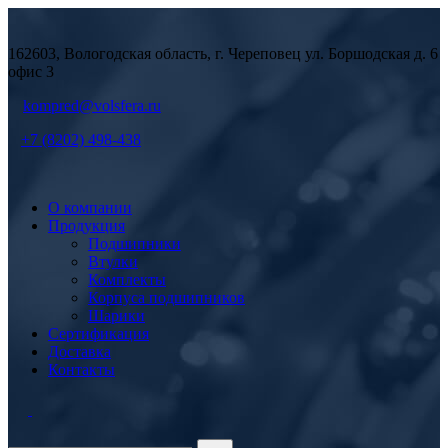
162603, Вологодская область, г. Череповец ул. Боршодская д. 6
офис 3
kompred@volsfera.ru
+7 (8202) 498-438
О компании
Продукция
Подшипники
Втулки
Комплекты
Корпуса подшипников
Шарики
Сертификация
Доставка
Контакты