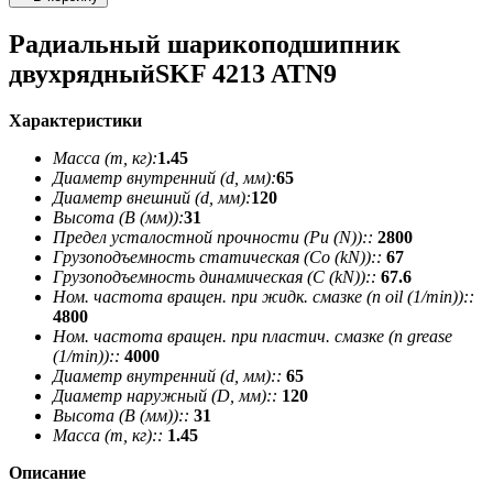
Радиальный шарикоподшипник
двухрядныйSKF 4213 ATN9
Характеристики
Масса (m, кг):
1.45
Диаметр внутренний (d, мм):
65
Диаметр внешний (d, мм):
120
Высота (В (мм)):
31
Предел усталостной прочности (Pu (N))::
2800
Грузоподъемность статическая (Co (kN))::
67
Грузоподъемность динамическая (C (kN))::
67.6
Ном. частота вращен. при жидк. смазке (n oil (1/min))::
4800
Ном. частота вращен. при пластич. смазке (n grease
(1/min))::
4000
Диаметр внутренний (d, мм)::
65
Диаметр наружный (D, мм)::
120
Высота (В (мм))::
31
Масса (m, кг)::
1.45
Описание