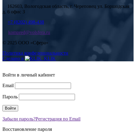
162603, Вологодская область, г. Череповец ул. Боршодская
д. 6 офис 3
+7 (8202) 498-438
kompred@volsfera.ru
© 2025 ООО «Сфера»
Политика конфеденциальности
Сделано в
Войти в личный кабинет
Email
Пароль
Забыли пароль?
Регистрация по Email
Восстановление пароля