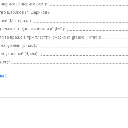
шарика (d шарика (мм))::
во шариков (N шариков)::
али (Материал)::
ъемность динамическая (C (kN))::
тота вращен. при пластич. смазке (n grease (1/min))::
наружный (D, мм)::
внутренний (d, мм)::
 кг)::
НИЕ