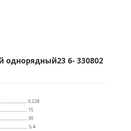
kompred@volsfera.ru
+7 (8202) 498-438
КТЫ
однорядный23 6- 330802
0.228
15
30
5.4