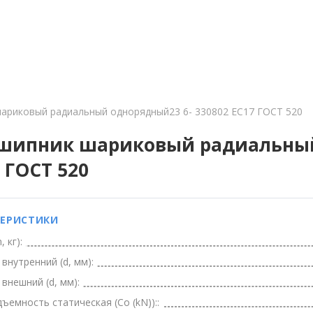
. Боршодская д. 6 офис 3
ОДУКЦИЯ
СЕРТИФИКАЦИЯ
ДОСТАВКА
КОНТА
ариковый радиальный однорядный23 6- 330802 ЕС17 ГОСТ 520
шипник шариковый радиальный 
 ГОСТ 520
ТЕРИСТИКИ
 кг):
внутренний (d, мм):
внешний (d, мм):
ъемность статическая (Co (kN))::