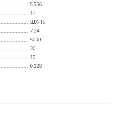
5.556
14
ШХ-15
7.24
5000
30
15
0.228