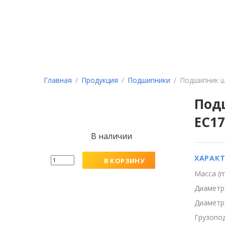
162603, Вологодская область, г. Череповец ул
О КОМПАНИИ
ПР
Главная
Продукция
Подшипники
Подшипник ш
Под
ЕС17
В наличии
ХАРАК
В КОРЗИНУ
Масса (m,
Диаметр 
Диаметр 
Грузопод