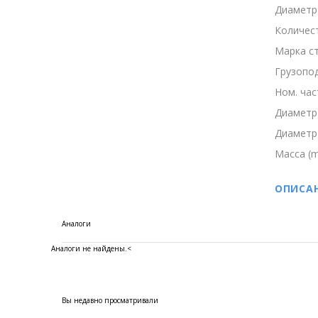
Диаметр 
Количест
Марка ст
Грузопод
Ном. час
Диаметр 
Диаметр 
Масса (m,
ОПИСА
Аналоги
Аналоги не найдены.
<
Вы недавно просматривали