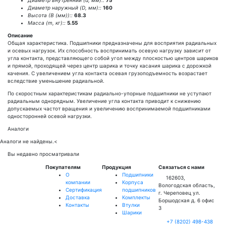
Диаметр внутренний (d, мм)::
75
Диаметр наружный (D, мм)::
160
Высота (В (мм))::
68.3
Масса (m, кг)::
5.55
Описание
Общая характеристика. Подшипники предназначены для восприятия радиальных
и осевых нагрузок. Их способность воспринимать осевую нагрузку зависит от
угла контакта, представляющего собой угол между плоскостью центров шариков
и прямой, проходящей через центр шарика и точку касания шарика с дорожкой
качения. С увеличением угла контакта осевая грузоподъемность возрастает
вследствие уменьшение радиальной.
По скоростным характеристикам радиально-упорные подшипники не уступают
радиальным однорядным. Увеличение угла контакта приводит к снижению
допускаемых частот вращения и увеличению воспринимаемой подшипниками
односторонней осевой нагрузки.
Аналоги
Аналоги не найдены.
<
Вы недавно просматривали
Покупателям
Продукция
Связаться с нами
О
Подшипники
162603,
компании
Корпуса
Вологодская область,
Сертификация
подшипников
г. Череповец ул.
Доставка
Комплекты
Боршодская д. 6 офис
Контакты
Втулки
3
Шарики
+7 (8202) 498-438