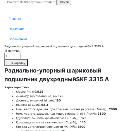
Главная
Продукция
Подшипники
Радиально-упорный шариковый подшипник двухрядныйSKF 3315 A
В наличии
В корзину
Радиально-упорный шариковый
подшипник двухрядныйSKF 3315 A
Характеристики
Масса (m, кг):
5.55
Диаметр внутренний (d, мм):
75
Диаметр внешний (d, мм):
160
Высота (В (мм)):
68.3
Ном. частота вращен. при пластич. смазке (n grease (1/min))::
2800
Ном. частота вращен. при жидк. смазке (n oil (1/min))::
3800
Грузоподъемность динамическая (C (kN))::
176
Грузоподъемность статическая (Co (kN))::
140
Предел усталостной прочности (Pu (N))::
5500