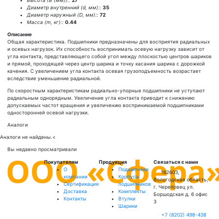
Высота (В (мм))::
27
Диаметр внутренний (d, мм)::
35
Диаметр наружный (D, мм)::
72
Масса (m, кг)::
0.44
Описание
Общая характеристика. Подшипники предназначены для восприятия радиальных
и осевых нагрузок. Их способность воспринимать осевую нагрузку зависит от
угла контакта, представляющего собой угол между плоскостью центров шариков
и прямой, проходящей через центр шарика и точку касания шарика с дорожкой
качения. С увеличением угла контакта осевая грузоподъемность возрастает
вследствие уменьшение радиальной.
По скоростным характеристикам радиально-упорные подшипники не уступают
радиальным однорядным. Увеличение угла контакта приводит к снижению
допускаемых частот вращения и увеличению воспринимаемой подшипниками
односторонней осевой нагрузки.
Аналоги
Аналоги не найдены.
<
Вы недавно просматривали
Покупателям
Продукция
Связаться с нами
О
Подшипники
162603,
компании
Корпуса
Вологодская область,
Сертификация
подшипников
г. Череповец ул.
Доставка
Комплекты
Боршодская д. 6 офис
Контакты
Втулки
3
Шарики
+7 (8202) 498-438