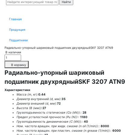
Главная
Продукция
Подшипники
Радиально-упорный шариковый подшипник двухрядныйSKF 3207 ATN9
В наличии
В корзину
Радиально-упорный шариковый
подшипник двухрядныйSKF 3207 ATN9
Характеристики
Масса (m, кг):
0.44
Диаметр внутренний (d, мм):
35
Диаметр внешний (d, мм):
72
Высота (В (мм)):
27
Грузоподъемность статическая (Co (kN))::
28
Предел усталостной прочности (Pu (N))::
1180
Грузоподъемность динамическая (C (kN))::
40
Ном. частота вращен. при жидк. смазке (n oil (1/min))::
8000
Ном. частота вращен. при пластич. смазке (n grease (1/min))::
6000