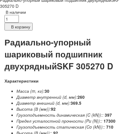
Радиально-упорный шариковый подшипник двухрядныйSKF
305270 D
В наличии
В корзину
Радиально-упорный
шариковый подшипник
двухрядныйSKF 305270 D
Характеристики
Масса (m, кг):
30
Диаметр внутренний (d, мм):
260
Диаметр внешний (d, мм):
369.5
Высота (В (мм)):
92
Грузоподъемность динамическая (C (kN))::
397
Предел усталостной прочности (Pu (N))::
17300
Грузоподъемность статическая (Co (kN))::
710
Высота (В (мм))::
92