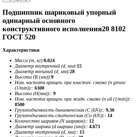
Подшипник шариковый упорный
одинарный основного
конструктивного исполнения20 8102
ГОСТ 520
Характеристики
Масса (m, кг):
0.024
Диаметр внутренний (d, мм):
15
Диаметр внешний (d, мм):
28
Высота (В (мм)):
9
Ном. частота вращен. при пластич. смазке (n grease
(1/min))::
6300
Высота (H(мм))::
9
Ном. частота вращен. при жидк. смазке (n oil (1/min))::
8500
Грузоподъемность динамическая (C (kN))::
9.36
Грузоподъемность статическая (Co (kN))::
14
Количество шариков (N шариков)::
12
Диаметр шарика (d шарика (мм))::
4.673
Диаметр внутренний (d, мм)::
15