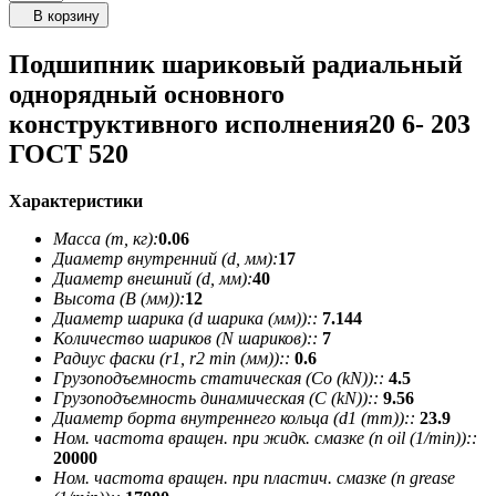
В корзину
Подшипник шариковый радиальный
однорядный основного
конструктивного исполнения20 6- 203
ГОСТ 520
Характеристики
Масса (m, кг):
0.06
Диаметр внутренний (d, мм):
17
Диаметр внешний (d, мм):
40
Высота (В (мм)):
12
Диаметр шарика (d шарика (мм))::
7.144
Количество шариков (N шариков)::
7
Радиус фаски (r1, r2 min (мм))::
0.6
Грузоподъемность статическая (Co (kN))::
4.5
Грузоподъемность динамическая (C (kN))::
9.56
Диаметр борта внутреннего кольца (d1 (mm))::
23.9
Ном. частота вращен. при жидк. смазке (n oil (1/min))::
20000
Ном. частота вращен. при пластич. смазке (n grease