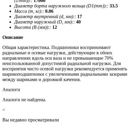
(1/min))::
17000
Диаметр борта наружного кольца (D1(mm))::
33.5
Масса (m, кг)::
0.06
Диаметр внутренний (d, мм)::
17
Диаметр наружный (D, мм)::
40
Высота (В (мм))::
12
Описание
Общая характеристика. Подшипники воспринимают
радиальные и осевые нагрузки, действующие в обоих
направлениях вдоль оси вала и не превышающие 70%
неиспользованной допустимой радиальной нагрузки. Для
восприятия чисто осевой нагрузки рекомендуется применять
шарикоподшипники с увеличенными радиальными зазорами
между шариками и дорожкой качения.
Аналоги
Аналоги не найдены.
<
Вы недавно просматривали