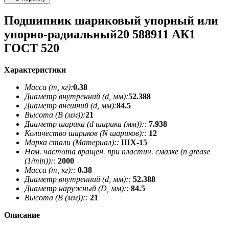
Подшипник шариковый упорный или
упорно-радиальный20 588911 АК1
ГОСТ 520
Характеристики
Масса (m, кг):
0.38
Диаметр внутренний (d, мм):
52.388
Диаметр внешний (d, мм):
84.5
Высота (В (мм)):
21
Диаметр шарика (d шарика (мм))::
7.938
Количество шариков (N шариков)::
12
Марка стали (Материал)::
ШХ-15
Ном. частота вращен. при пластич. смазке (n grease
(1/min))::
2000
Масса (m, кг)::
0.38
Диаметр внутренний (d, мм)::
52.388
Диаметр наружный (D, мм)::
84.5
Высота (В (мм))::
21
Описание