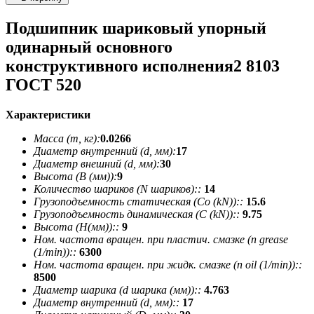
Подшипник шариковый упорный
одинарный основного
конструктивного исполнения2 8103
ГОСТ 520
Характеристики
Масса (m, кг):
0.0266
Диаметр внутренний (d, мм):
17
Диаметр внешний (d, мм):
30
Высота (В (мм)):
9
Количество шариков (N шариков)::
14
Грузоподъемность статическая (Co (kN))::
15.6
Грузоподъемность динамическая (C (kN))::
9.75
Высота (H(мм))::
9
Ном. частота вращен. при пластич. смазке (n grease
(1/min))::
6300
Ном. частота вращен. при жидк. смазке (n oil (1/min))::
8500
Диаметр шарика (d шарика (мм))::
4.763
Диаметр внутренний (d, мм)::
17