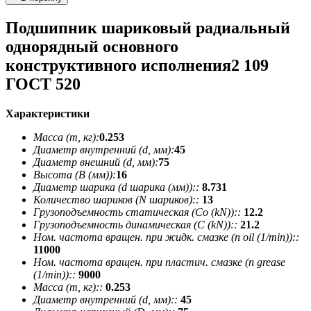
Подшипник шариковый радиальный
однорядный основного
конструктивного исполнения2 109
ГОСТ 520
Характеристики
Масса (m, кг):
0.253
Диаметр внутренний (d, мм):
45
Диаметр внешний (d, мм):
75
Высота (В (мм)):
16
Диаметр шарика (d шарика (мм))::
8.731
Количество шариков (N шариков)::
13
Грузоподъемность статическая (Co (kN))::
12.2
Грузоподъемность динамическая (C (kN))::
21.2
Ном. частота вращен. при жидк. смазке (n oil (1/min))::
11000
Ном. частота вращен. при пластич. смазке (n grease
(1/min))::
9000
Масса (m, кг)::
0.253
Диаметр внутренний (d, мм)::
45