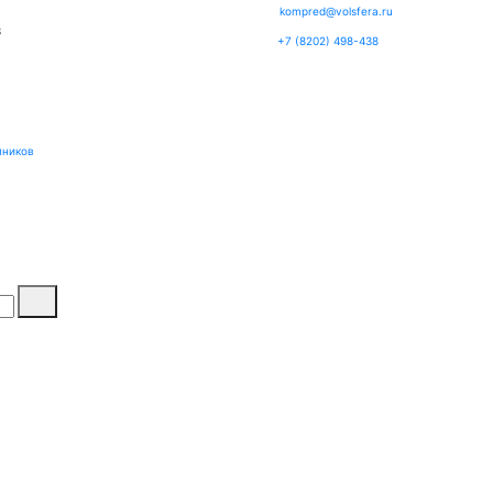
kompred@volsfera.ru
3
+7 (8202) 498-438
пников