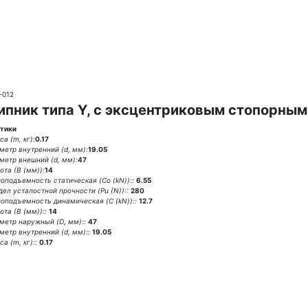
-012
пник типа Y, с эксцентриковым стопорны
тики
а (m, кг):
0.17
метр внутренний (d, мм):
19.05
метр внешний (d, мм):
47
ота (В (мм)):
14
зоподъемность статическая (Co (kN))::
6.55
дел усталостной прочности (Pu (N))::
280
зоподъемность динамическая (C (kN))::
12.7
та (В (мм))::
14
метр наружный (D, мм)::
47
метр внутренний (d, мм)::
19.05
а (m, кг)::
0.17