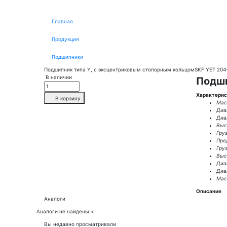
Главная
Продукция
Подшипники
Подшипник типа Y, с эксцентриковым стопорным кольцомSKF YET 204
В наличии
Подши
Характерис
В корзину
Масс
Диа
Диа
Выс
Гру
Пре
Гру
Высо
Диа
Диа
Масс
Описание
Аналоги
Аналоги не найдены.
<
Вы недавно просматривали