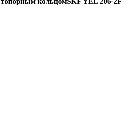
 стопорным кольцомSKF YEL 206-2F