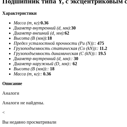
Подшипник типа Y, с эксцентриковым
Характеристики
Масса (m, кг):
0.36
Диаметр внутренний (d, мм):
30
Диаметр внешний (d, мм):
62
Высота (В (мм)):
18
Предел усталостной прочности (Pu (N))::
475
Грузоподъемность статическая (Co (kN))::
11.2
Грузоподъемность динамическая (C (kN))::
19.5
Диаметр внутренний (d, мм)::
30
Диаметр наружный (D, мм)::
62
Высота (В (мм))::
18
Масса (m, кг)::
0.36
Описание
Аналоги
Аналоги не найдены.
<
Вы недавно просматривали