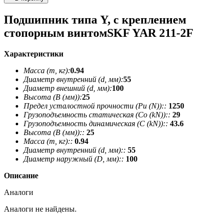
Подшипник типа Y, с креплением
стопорным винтомSKF YAR 211-2F
Характеристики
Масса (m, кг):
0.94
Диаметр внутренний (d, мм):
55
Диаметр внешний (d, мм):
100
Высота (В (мм)):
25
Предел усталостной прочности (Pu (N))::
1250
Грузоподъемность статическая (Co (kN))::
29
Грузоподъемность динамическая (C (kN))::
43.6
Высота (В (мм))::
25
Масса (m, кг)::
0.94
Диаметр внутренний (d, мм)::
55
Диаметр наружный (D, мм)::
100
Описание
Аналоги
Аналоги не найдены.